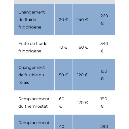
Changement
260
du fluide
20 €
140 €
€
frigorigène
Fuite de fluide
340
10 €
160 €
frigorigène
€
Changement
190
de fusible ou
50 €
120 €
€
relais
Remplacement
60
190
120 €
du thermostat
€
€
Remplacement
40
290