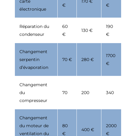
carte
170 €
€
€
électronique
Réparation du
60
190
130 €
condenseur
€
€
Changement
1700
serpentin
70 €
280 €
€
d’évaporation
Changement
du
70
200
340
compresseur
Changement
du moteur de
80
2000
400 €
ventilation du
€
€