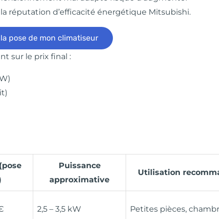
la réputation d’efficacité énergétique Mitsubishi.
 la pose de mon climatiseur
 sur le prix final :
kW)
t)
(pose
Puissance
Utilisation recom
)
approximative
€
2,5 – 3,5 kW
Petites pièces, chamb