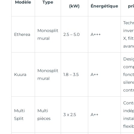
Modèle
Type
(kW)
Énergétique
pr
Tech
Monosplit
inver
Etherea
2.5 – 5.0
A+++
mural
X, fil
avan
Desi
comp
Monosplit
Kuura
1.8 – 3.5
A++
fonc
mural
silen
contr
Cont
Multi
Multi
indé
3 x 2.5
A++
Split
pièces
insta
flexi