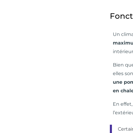
Fonct
Un clima
maximum
intérieur
Bien que
elles so
une pom
en chal
En effet
l’extérie
Certai