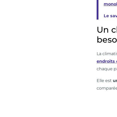
mono
Le sa
Un c
beso
La climati
endroits
chaque pi
Elle est
u
comparée à