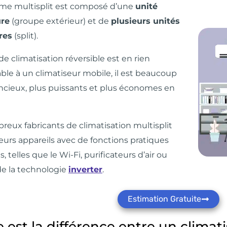
ème multisplit est composé d’une
unité
ure
(groupe extérieur) et de
plusieurs unités
res
(split).
de climatisation réversible est en rien
le à un climatiseur mobile, il est beaucoup
encieux, plus puissants et plus économes en
eux fabricants de climatisation multisplit
eurs appareils
avec de
fonctions pratiques
, telles que le Wi-Fi,
purificateurs d’air
ou
e la technologie
inverter
.
Estimation Gratuite
e est la différence entre un climat