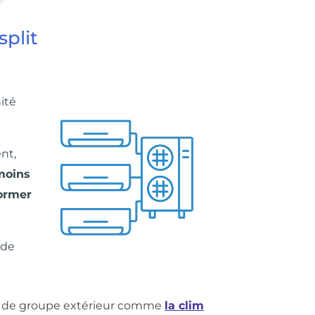
split
ité
nt,
 moins
former
 de
oin de groupe extérieur comme
la clim