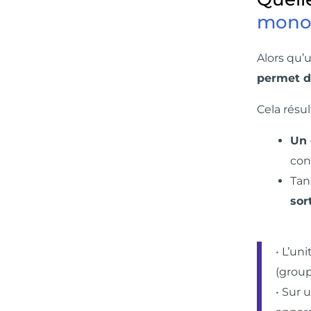
monos
Alors qu’
permet de
Cela résu
Un 
con
Tan
sor
• L’uni
(group
• Sur 