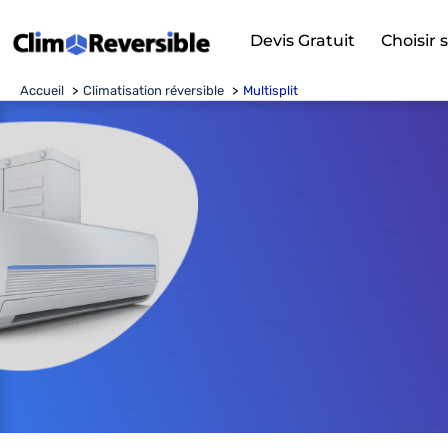
Aller
Devis Gratuit
Choisir 
au
contenu
Accueil
Climatisation réversible
Multisplit