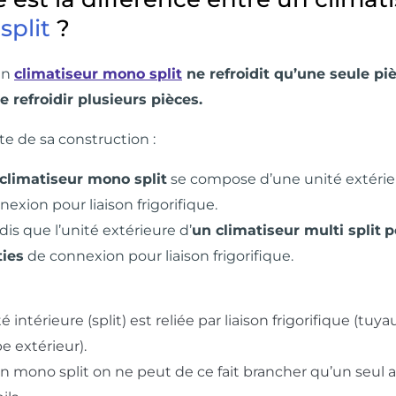
plit
?
un
climatiseur
mono split
ne refroidit qu’une seule pi
 refroidir plusieurs pièces.
lte de sa construction :
climatiseur mono split
se compose d’une unité extérie
nexion pour liaison frigorifique.
dis que l’unité extérieure d’
un climatiseur multi split
p
ties
de connexion pour liaison frigorifique.
té intérieure (split) est reliée par liaison frigorifique (tuy
e extérieur).
un mono split on ne peut de ce fait brancher qu’un seul ap