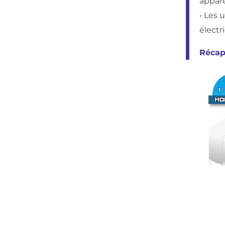
appare
• Les 
électri
Récap