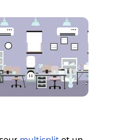
iseur
multisplit
et un