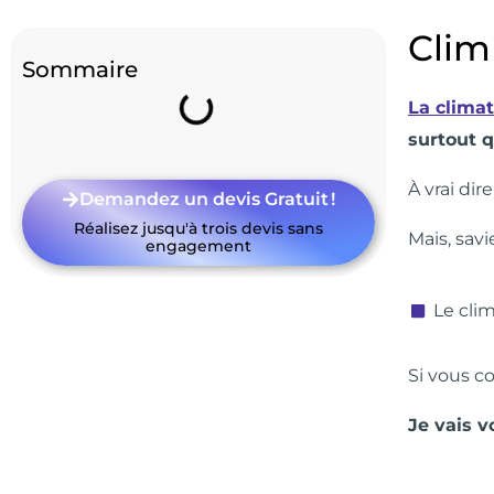
Clim
Sommaire
La climat
surtout q
À vrai dir
Demandez un devis Gratuit !
Réalisez jusqu'à trois devis sans
Mais, savi
engagement
Le cli
Si vous c
Je vais v