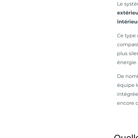
Le syst
extérie
intérieu
Ce type 
comparab
plus sil
énergie.
De nombr
équipe l
intégrées
encore d
Quell