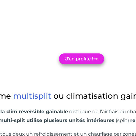
Recevez
3 devis Gratuit
Sans engagement
J'en profite !
ème
multisplit
ou climatisation gai
e
la clim réversible gainable
distribue de l’air frais ou c
multi-split
utilise plusieurs unités intérieures
(split)
re
nt tous deux un refroidissement et un chauffage par zones