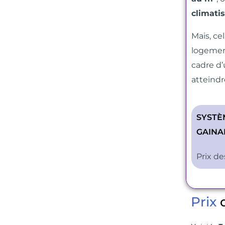
climatis
Mais, ce
logement
cadre d’
atteind
SYSTÈ
GAINA
Prix de
Prix
d