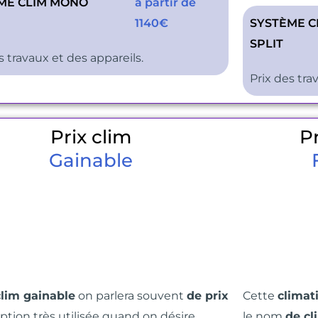
ME CLIM MONO
à partir de
1140€
SYSTÈME C
SPLIT
s travaux et des appareils.
Prix des tra
Prix clim
Pr
Gainable
clim gainable
on parlera souvent
de prix
Cette
climat
option très utilisée quand on désire
le nom
de cl