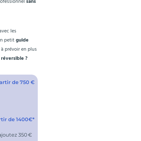
rofessionnel
sans
avec les
n petit
guide
 à prévoir en plus
 réversible ?
artir de 750 €
rtir de 1400€*
 ajoutez 350 €