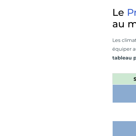
Le
P
au 
Les clima
équiper a
tableau p