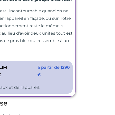
 est l’incontournable quand on
ne
r l’appareil en façade, ou sur notre
nctionnement reste le même, si
 au lieu d’avoir deux unités tout est
ns ce
gros bloc qui ressemble à un
LIM
à partir de 1290
C
€
aux et de l'appareil.
ose