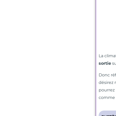
La clima
sortie
s
Donc réf
désirez 
pourrez 
comme s