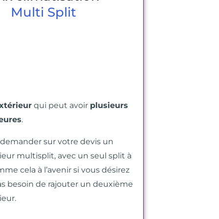
Multi Split
xtérieur
qui peut avoir
plusieurs
ieures
.
z demander
sur votre devis
un
eur multisplit,
avec un seul split à
me cela à l’avenir si vous désirez
as besoin de rajouter
un deuxième
ieur
.