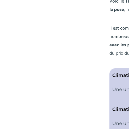
Voici le
T
la pose
, 
Il est co
nombreuse
avec les 
du prix du
Climat
Une uni
Climat
Une uni