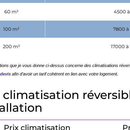
60 m²
4500 à
100 m²
7800 à
200 m²
17000 à
tions que je vous donne ci-dessus concerne des climatisations révers
 devis
 afin d’avoir un tarif cohérent en lien avec votre logement.
climatisation réversib
allation
Prix climatisation
Pr