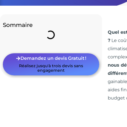
Sommaire
Quel est
?
Le coût
climatis
complexit
Demandez un devis Gratuit !
nous dét
Réalisez jusqu'à trois devis sans
engagement
différe
gainable)
aides fi
budget d