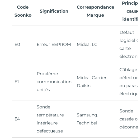
Princip
Code
Correspondance
Signification
caus
Soonko
Marque
identif
Défaut
logiciel 
E0
Erreur EEPROM
Midea, LG
carte
électron
Câblage
Problème
Midea, Carrier,
défectu
E1
communication
Daikin
ou paras
unités
électriq
Sonde
Sonde
température
Samsung,
E4
cassée o
intérieure
Technibel
déconne
défectueuse