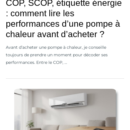
COP, SCOP, étiquette énergie
à
chaleur
: comment lire les
avant
performances d’une pompe à
d’acheter
chaleur avant d’acheter ?
?
Avant d’acheter une pompe à chaleur, je conseille
toujours de prendre un moment pour décoder ses
performances. Entre le COP, …
Est-
ce
qu’une
clim
réversible