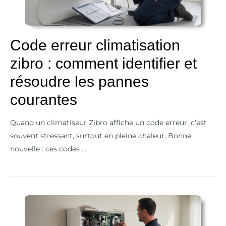
comment
identifier
et
Code erreur climatisation
résoudre
zibro : comment identifier et
les
pannes
résoudre les pannes
courantes
courantes
Quand un climatiseur Zibro affiche un code erreur, c’est
souvent stressant, surtout en pleine chaleur. Bonne
nouvelle : ces codes …
Code
erreur