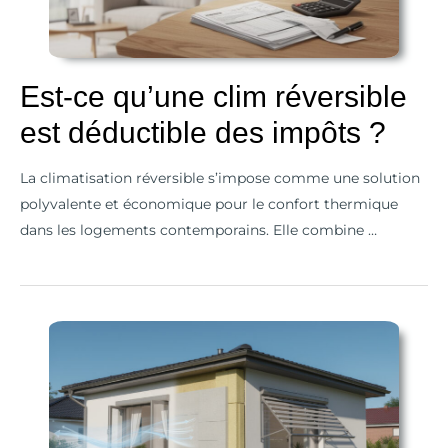
est
déductible
des
Est-ce qu’une clim réversible
impôts
est déductible des impôts ?
?
La climatisation réversible s’impose comme une solution
polyvalente et économique pour le confort thermique
dans les logements contemporains. Elle combine …
Préparer
sa
maison
pour