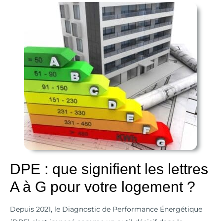
DPE
:
que
signifient
les
lettres
A
à
G
pour
votre
DPE : que signifient les lettres
logement
?
A à G pour votre logement ?
Depuis 2021, le Diagnostic de Performance Énergétique