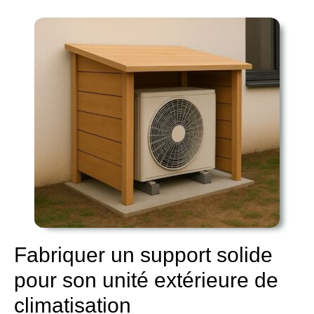
Fabriquer
un
support
solide
pour
son
unité
extérieure
de
climatisation
Fabriquer un support solide
pour son unité extérieure de
climatisation