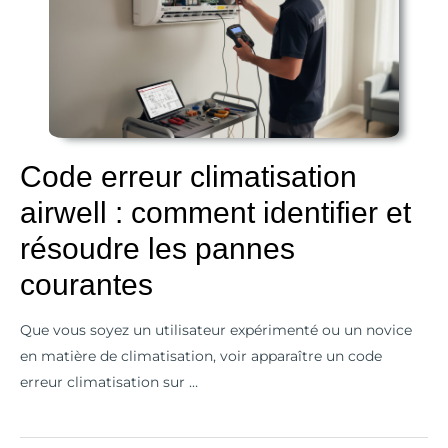
climatisation
airwell
:
comment
identifier
et
Code erreur climatisation
résoudre
airwell : comment identifier et
les
pannes
résoudre les pannes
courantes
courantes
Que vous soyez un utilisateur expérimenté ou un novice
en matière de climatisation, voir apparaître un code
erreur climatisation sur …