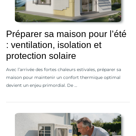
l’été
:
ventilation,
isolation
Préparer sa maison pour l’été
et
: ventilation, isolation et
protection
solaire
protection solaire
Avec l’arrivée des fortes chaleurs estivales, préparer sa
maison pour maintenir un confort thermique optimal
devient un enjeu primordial. De …
Ma
clim
fait