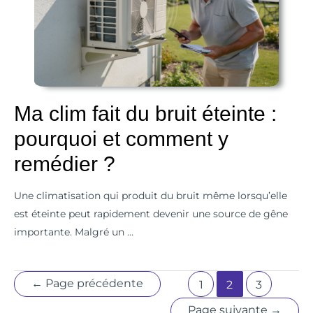
du
bruit
éteinte
:
pourquoi
Ma clim fait du bruit éteinte :
et
pourquoi et comment y
comment
y
remédier ?
remédier
Une climatisation qui produit du bruit même lorsqu’elle
?
est éteinte peut rapidement devenir une source de gêne
importante. Malgré un …
←
Page précédente
1
2
3
Page suivante
→