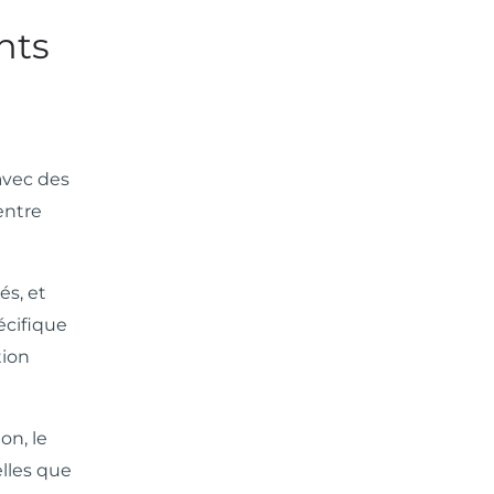
nts
 avec des
entre
és, et
écifique
tion
on, le
lles que