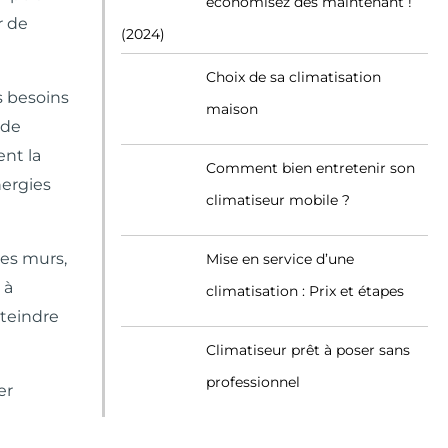
économisez dès maintenant !
r de
(2024)
Choix de sa climatisation
s besoins
maison
 de
ent la
Comment bien entretenir son
nergies
climatiseur mobile ?
des murs,
Mise en service d’une
 à
climatisation : Prix et étapes
tteindre
Climatiseur prêt à poser sans
professionnel
er