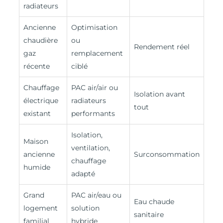
radiateurs
Ancienne
Optimisation
chaudière
ou
Rendement réel
gaz
remplacement
récente
ciblé
Chauffage
PAC air/air ou
Isolation avant
électrique
radiateurs
tout
existant
performants
Isolation,
Maison
ventilation,
ancienne
Surconsommation
chauffage
humide
adapté
Grand
PAC air/eau ou
Eau chaude
logement
solution
sanitaire
familial
hybride